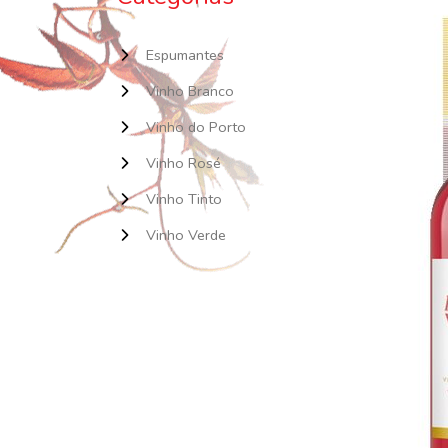
Espumantes
Vinho Branco
Vinho do Porto
Vinho Rosé
Vinho Tinto
Vinho Verde