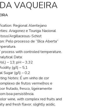
DA VAQUEIRA
EIRA
fication: Regional Alentejano
ties: Aragonez e Touriga Nacional
istoso/Argillaceous-Schist
tion: Pelo processo de “Bica Aberta”
mperatura.
” process with controled temperature.
alytical Data:
ol.) – 13; pH – 3,32
cidity (g/l) – 5,1
l Sugar (g/l) – 0,2
ting Notes: É um vinho de cor
 complexo de frutos vermelhos e
abor frutado, fresco, ligeiramente
com boa persistência.
 color wine, with complex red fruits and
ity and fresh flavor, slightly acidic,