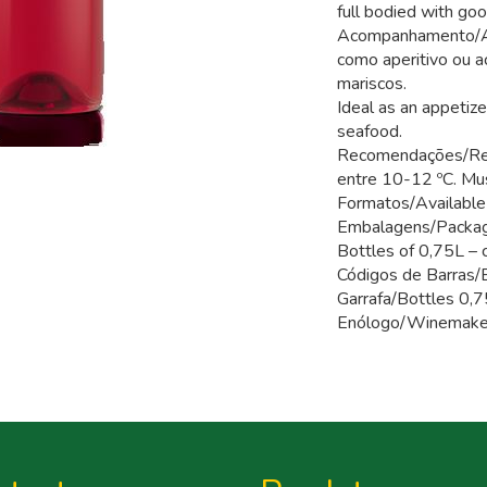
full bodied with go
Acompanhamento/Ac
como aperitivo ou 
mariscos.
Ideal as an appetiz
seafood.
Recomendações/Rec
entre 10-12 ºC. M
Formatos/Available 
Embalagens/Packa
Bottles of 0,75L – 
Códigos de Barras/
Garrafa/Bottles 
Enólogo/Winemaker