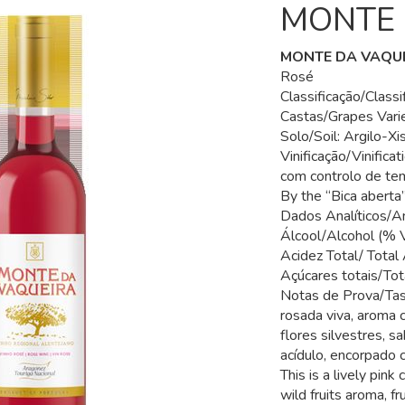
MONTE 
MONTE DA VAQU
Rosé
Classificação/Classi
Castas/Grapes Varie
Solo/Soil: Argilo-X
Vinificação/Vinifica
com controlo de te
By the “Bica aberta
Dados Analíticos/An
Álcool/Alcohol (% V
Acidez Total/ Total A
Açúcares totais/Tota
Notas de Prova/Tas
rosada viva, aroma
flores silvestres, s
acídulo, encorpado 
This is a lively pink
wild fruits aroma, fru