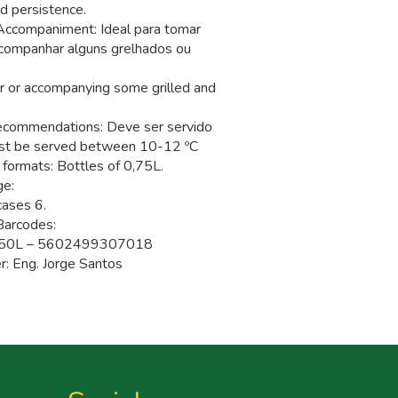
od persistence.
companiment: Ideal para tomar
acompanhar alguns grelhados ou
er or accompanying some grilled and
ommendations: Deve ser servido
ust be served between 10-12 ºC
formats: Bottles of 0,75L.
ge:
cases 6.
Barcodes:
0,750L – 5602499307018
: Eng. Jorge Santos