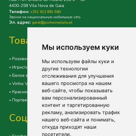
4400-258 Vila Nova de Gaia
Телефон:
+351 913 891 580
Звонок на национальную мобильную сеть
Эл. адрес:
geral@portwinestyle.pt
Товары
Мы используем куки
» Розовое вино
Мы используем файлы куки и
» Игристые вина
другие технологии
» Белое вино
отслеживания для улучшения
вашего просмотра на нашем
» Vinho Verde
веб-сайте, чтобы показывать
» Красное вино
вам персонализированный
» Портвейн
контент и таргетированную
рекламу, анализировать трафик
Социальное
нашего веб-сайта и понимать,
откуда приходят наши
посетители.