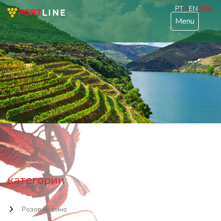
PT
|
EN
| RU
Menu
категории
Розовое вино