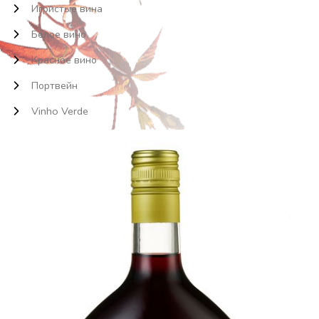
Игристые вина
Белое вино
Красное вино
Портвейн
Vinho Verde